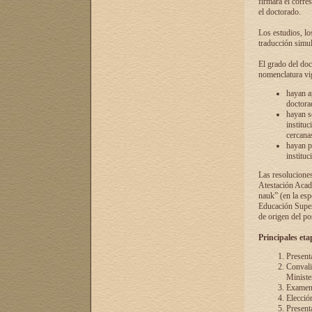
firmará el corre
el doctorado.
Los estudios, lo
traducción simul
El grado del doc
nomenclatura vi
hayan a
doctorad
hayan s
instituc
cercana
hayan p
instituc
Las resolucione
Atestación Acad
nauk” (en la esp
Educación Superi
de origen del po
Principales eta
Present
Convali
Ministe
Examen 
Elecció
Presenta