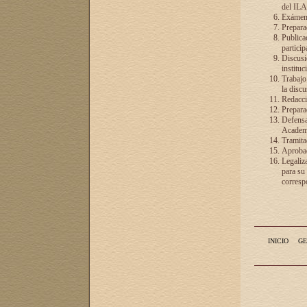
del ILA
Exámenes
Preparac
Publicac
particip
Discusió
instituc
Trabajo
la discu
Redacció
Preparac
Defensa 
Academia
Tramita
Aprobac
Legaliz
para su
correspo
INICIO
GE