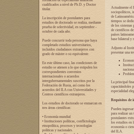
formación de especialistas altamente
cualificados a nivel de Ph.D. y Doctor
Actualmente el I
titular.
sociopolíticos, 
de Latinoamérica
La inscripción de postulantes para
tiempos se dedic
estudios de doctorado se realiza, mediante
de los sistemas p
prueba de selectividad, en septiembre -
de científicos d
octubre de cada año.
países latinoame
base bilateral y m
Puede concurrir toda persona que haya
completado estudios universitarios,
Adjunto al Insti
incluidos ciudadanos extranjeros con
presentar una te
grado de máster o su equivalente.
Economí
En este último caso, las condiciones de
Instituc
estudio se atienen a lo que estipulen los
naciona
correspondientes convenios
Problema
internacionales o acuerdos
intergubernamentales suscritos por la
La principal fin
Federación de Rusia, así como los
capacitándoles p
acuerdos del ILA con Universidades y
especialidad ele
Centros científicos extranjeros.
Requisitos de 
Los estudios de doctorado se enmarcan en
tres áreas científicas:
Pueden ingresar 
para realizar un 
• Economía mundial
postulantes extr
• Instituciones políticas, conflictología
los estudios en l
etnopolítica, procesos y tecnologías
economía o cienc
políticas y nacionales.
del ILA.