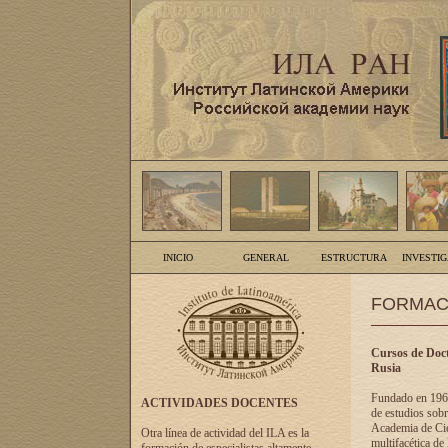
INICIO
GENERAL
ESTRUCTURA
INVESTI
FORMAC
Cursos de Doct
Rusia
Fundado en 1961
ACTIVIDADES DOCENTES
de estudios sobr
Academia de Cien
Otra línea de actividad del ILA es la
multifacética de