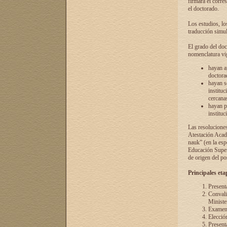
firmará el corre
el doctorado.
Los estudios, lo
traducción simul
El grado del doc
nomenclatura vi
hayan a
doctorad
hayan s
instituc
cercana
hayan p
instituc
Las resolucione
Atestación Acad
nauk” (en la esp
Educación Superi
de origen del po
Principales eta
Present
Convali
Ministe
Examen 
Elecció
Presenta