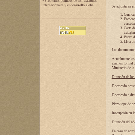
• Problemas políticos de las relaciones
internacionales y el desarrollo global
Se adjuntaran a l
Curricu
Fotocopi
cursadas
Carta d
trabajan
Breve de
Lista de
Los documentos 
Actualmente los 
examen formal de
Ministerio de la
Duración de los 
Doctorado presen
Doctorado a dist
Plazo tope de pr
Inscripción en la
Duración del añ
En caso de aprob