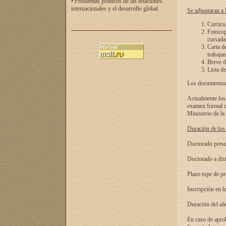
• Problemas políticos de las relaciones
internacionales y el desarrollo global
Se adjuntaran a l
Curricu
Fotocopi
cursadas
Carta d
trabajan
Breve de
Lista de
Los documentos 
Actualmente los 
examen formal de
Ministerio de la
Duración de los 
Doctorado presen
Doctorado a dist
Plazo tope de pr
Inscripción en la
Duración del añ
En caso de aprob