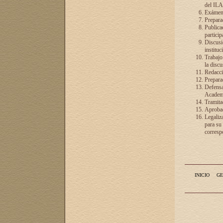
del ILA
Exámenes
Preparac
Publicac
particip
Discusió
instituc
Trabajo
la discu
Redacció
Preparac
Defensa 
Academia
Tramita
Aprobac
Legaliz
para su
correspo
INICIO
GE