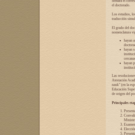
firmará el corre
el doctorado.
Los estudios, lo
traducción simul
El grado del doc
nomenclatura vi
hayan a
doctorad
hayan s
instituc
cercana
hayan p
instituc
Las resolucione
Atestación Acad
nauk” (en la esp
Educación Superi
de origen del po
Principales eta
Present
Convali
Ministe
Examen 
Elecció
Presenta