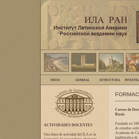
INICIO
GENERAL
ESTRUCTURA
INVESTI
FORMAC
Cursos de Doct
Rusia
Fundado en 1961
ACTIVIDADES DOCENTES
de estudios sobr
Academia de Cien
Otra línea de actividad del ILA es la
multifacética de