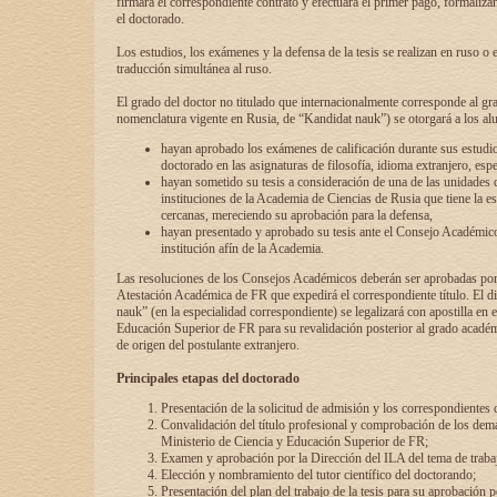
firmará el correspondiente contrato y efectuará el primer pago, formaliz
el doctorado.
Los estudios, los exámenes y la defensa de la tesis se realizan en ruso o 
traducción simultánea al ruso.
El grado del doctor no titulado que internacionalmente corresponde al gr
nomenclatura vigente en Rusia, de “Kandidat nauk”) se otorgará a los a
hayan aprobado los exámenes de calificación durante sus estudio
doctorado en las asignaturas de filosofía, idioma extranjero, espe
hayan sometido su tesis a consideración de una de las unidades 
instituciones de la Academia de Ciencias de Rusia que tiene la es
cercanas, mereciendo su aprobación para la defensa,
hayan presentado y aprobado su tesis ante el Consejo Académico
institución afín de la Academia.
Las resoluciones de los Consejos Académicos deberán ser aprobadas por
Atestación Académica de FR que expedirá el correspondiente título. El 
nauk” (en la especialidad correspondiente) se legalizará con apostilla en 
Educación Superior de FR para su revalidación posterior al grado académ
de origen del postulante extranjero.
Principales etapas del doctorado
Presentación de la solicitud de admisión y los correspondientes
Convalidación del título profesional y comprobación de los dem
Ministerio de Ciencia y Educación Superior de FR;
Examen y aprobación por la Dirección del ILA del tema de trabaj
Elección y nombramiento del tutor científico del doctorando;
Presentación del plan del trabajo de la tesis para su aprobación 