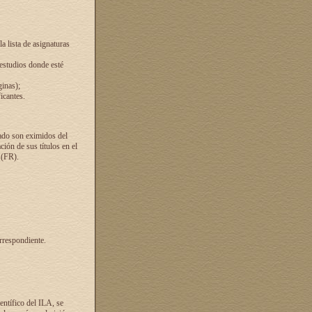
a lista de asignaturas
 estudios donde esté
ginas);
icantes.
ado son eximidos del
ión de sus títulos en el
 (FR).
rrespondiente.
entífico del ILA, se