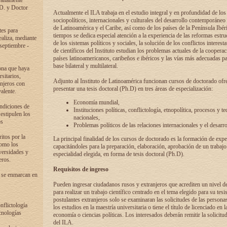
 altamente
.D. y Doctor
Actualmente el ILA trabaja en el estudio integral y en profundidad de lo
sociopolíticos, internacionales y culturales del desarrollo contemporáneo
de Latinoamérica y el Caribe, así como de los países de la Península Ibér
tes para
tiempos se dedica especial atención a la experiencia de las reformas estru
ealiza, mediante
de los sistemas políticos y sociales, la solución de los conflictos interest
 septiembre -
de científicos del Instituto estudian los problemas actuales de la coopera
países latinoamericanos, caribeños e ibéricos y las vías más adecuadas pa
base bilateral y multilateral.
ona que haya
sitarios,
Adjunto al Instituto de Latinoamérica funcionan cursos de doctorado ofre
anjeros con
presentar una tesis doctoral (Ph.D) en tres áreas de especialización:
alente.
Economía mundial,
ondiciones de
Instituciones políticas, conflictología, etnopolítica, procesos y te
 estipulen los
nacionales,
os
Problemas políticos de las relaciones internacionales y el desarro
itos por la
La principal finalidad de los cursos de doctorado es la formación de expe
como los
capacitándoles para la preparación, elaboración, aprobación de un trabajo
versidades y
especialidad elegida, en forma de tesis doctoral (Ph.D).
eros.
Requisitos de ingreso
 se enmarcan en
Pueden ingresar ciudadanos rusos y extranjeros que acrediten un nivel d
para realizar un trabajo científico centrado en el tema elegido para su tesis
postulantes extranjeros solo se examinaran las solicitudes de las persona
onflictología
los estudios en la maestría universitaria o tiene el título de licenciado en l
cnologías
economía o ciencias políticas. Los interesados deberán remitir la solicitu
del ILA.