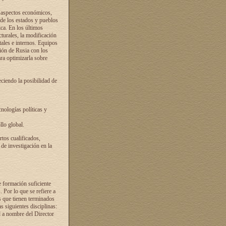
s aspectos económicos,
 de los estados y pueblos
ica. En los últimos
cturales, la modificación
atales e internos. Equipos
ción de Rusia con los
ra optimizarla sobre
ciendo la posibilidad de
cnologías políticas y
llo global.
rtos cualificados,
 de investigación en la
e formación suficiente
. Por lo que se refiere a
s que tienen terminados
as siguientes disciplinas:
d a nombre del Director