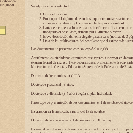
s relaciones
ollo global
Se adjuntaran a la solicitud
:
Curriculum vitae;
Fotocopia del diploma de estudios superiores universitarios con l
cursadas en cada año y las notas recibidas por el estudiante;
Carta de recomendación de una institución científica o centro de
trabajando el postulante, firmada por el director o rector;
Breve descripción del tema elegido para la tesis (no más de 3 pá
Lista de las publicaciones del postulante que él estime más signif
Los documentos se presentan en ruso, español o inglés.
Actualmente los ciudadanos extranjeros que aspiren a ingresar en doctor
examen formal de ingreso. Pero deberán pasar primeramente la convalidac
Ministerio de la Ciencia y Educación Superior de la Federación de Rusia
Duración de los estudios en el ILA:
Doctorado presencial - 3 años;
Doctorado a distancia (3-4 años) según el plan individual.
Plazo tope de presentación de los documentos: el 1 de octubre del año co
Inscripción en la matricula: a partir del 15 de octubre.
Duración del año académico: 1 de noviembre - 31 de mayo.
En caso de aprobación de la candidatura por la Dirección y el Consejo Ci