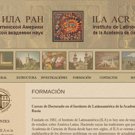
ERAL
ESTRUCTURA
INVESTIGACIÓNES
FORMACIÓN
CONTACTOS
MA
FORMACIÓN
Cursos de Doctorado en el Instituto de Latinoamérica de la Academ
Rusia
Fundado en 1961, el Instituto de Latinoamérica (ILA) es hoy uno de ma
ENTES
de estudios sobre América Latina. Haciendo suyas las tradiciones que pre
Academia de Ciencias de Rusia desde hace tres siglos, el ILA se orienta a
 ILA es la
multifacética de los diversos problemas en sus dimensiones de actualidad