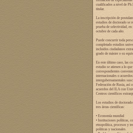
formación de especialistas
cualificados a nivel de Ph
titular.
La inscripción de postulan
estudios de doctorado se r
prueba de selectividad, en
octubre de cada año.
Puede concurrir toda pers
completado estudios univer
incluidos ciudadanos extr
grado de máster o su equiv
En este último caso, las c
estudio se atienen a lo que
correspondientes conveni
internacionales o acuerdos
intergubernamentales suscr
Federación de Rusia, así 
acuerdos del ILA con Uni
Centros científicos extranj
Los estudios de doctorado
tres áreas científicas:
• Economía mundial
• Instituciones políticas, c
etnopolítica, procesos y te
políticas y nacionales.