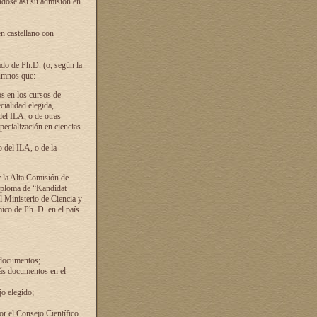
ándose así su admisión en
en castellano con
ado de Ph.D. (o, según la
lumnos que:
s en los cursos de
cialidad elegida,
del ILA, o de otras
pecialización en ciencias
 del ILA, o de la
 la Alta Comisión de
diploma de “Kandidat
el Ministerio de Ciencia y
ico de Ph. D. en el país
 documentos;
ás documentos en el
o elegido;
por el Consejo Científico