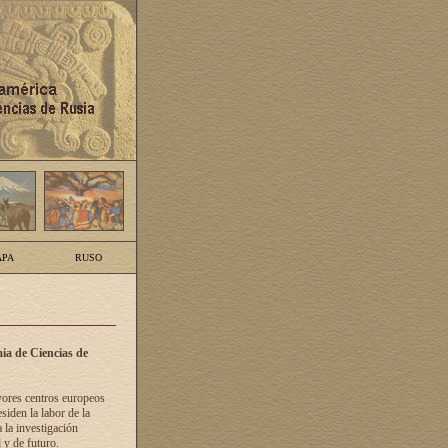
PA
RUSO
ia de Ciencias de
yores centros europeos
siden la labor de la
 la investigación
 y de futuro.