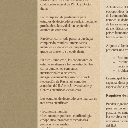
formación de especialistas altamente
cualificados a nivel de Ph.D. y Doctor
Actualmente el I
titular.
sociopolíticos, 
de Latinoamérica
La inscripción de postulantes para
tiempos se dedic
estudios de doctorado se realiza, mediante
de los sistemas p
prueba de selectividad, en septiembre -
de científicos d
octubre de cada año.
países latinoame
base bilateral y m
Puede concurrir toda persona que haya
completado estudios universitarios,
Adjunto al Insti
incluidos ciudadanos extranjeros con
presentar una te
grado de máster o su equivalente.
Economí
En este último caso, las condiciones de
Instituc
estudio se atienen a lo que estipulen los
naciona
correspondientes convenios
Problema
internacionales o acuerdos
intergubernamentales suscritos por la
La principal fin
Federación de Rusia, así como los
capacitándoles p
acuerdos del ILA con Universidades y
especialidad ele
Centros científicos extranjeros.
Requisitos de 
Los estudios de doctorado se enmarcan en
tres áreas científicas:
Pueden ingresar 
para realizar un 
• Economía mundial
postulantes extr
• Instituciones políticas, conflictología
los estudios en l
etnopolítica, procesos y tecnologías
economía o cienc
políticas y nacionales.
del ILA.