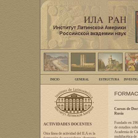
INICIO
GENERAL
ESTRUCTURA
INVESTI
FORMAC
Cursos de Doct
Rusia
Fundado en 1961
ACTIVIDADES DOCENTES
de estudios sobr
Academia de Cien
Otra línea de actividad del ILA es la
multifacética de