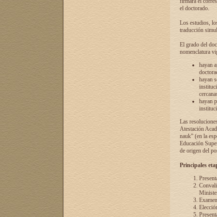
firmará el corre
el doctorado.
Los estudios, lo
traducción simul
El grado del doc
nomenclatura vi
hayan a
doctorad
hayan s
instituc
cercana
hayan p
instituc
Las resolucione
Atestación Acad
nauk” (en la esp
Educación Superi
de origen del po
Principales eta
Present
Convali
Ministe
Examen 
Elecció
Presenta