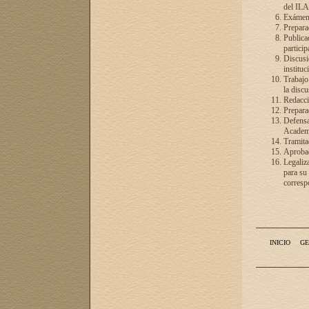
del ILA
Exámenes
Preparac
Publicac
particip
Discusió
instituc
Trabajo
la discu
Redacció
Preparac
Defensa 
Academia
Tramita
Aprobac
Legaliz
para su
correspo
INICIO
GE