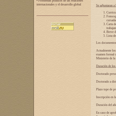
• Problemas políticos de las relaciones
internacionales y el desarrollo global
Se adjuntaran a l
Curricu
Fotocopi
cursadas
Carta d
trabajan
Breve de
Lista de
Los documentos 
Actualmente los 
examen formal de
Ministerio de la
Duración de los 
Doctorado presen
Doctorado a dist
Plazo tope de pr
Inscripción en la
Duración del añ
En caso de aprob