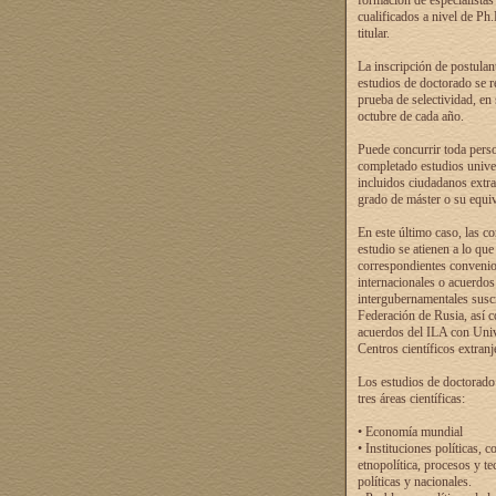
formación de especialistas
cualificados a nivel de Ph
titular.
La inscripción de postulan
estudios de doctorado se r
prueba de selectividad, en
octubre de cada año.
Puede concurrir toda pers
completado estudios univer
incluidos ciudadanos extr
grado de máster o su equiv
En este último caso, las c
estudio se atienen a lo que
correspondientes conveni
internacionales o acuerdos
intergubernamentales suscr
Federación de Rusia, así 
acuerdos del ILA con Uni
Centros científicos extranj
Los estudios de doctorado
tres áreas científicas:
• Economía mundial
• Instituciones políticas, c
etnopolítica, procesos y te
políticas y nacionales.