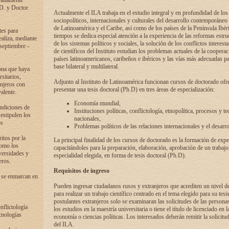
 altamente
.D. y Doctor
Actualmente el ILA trabaja en el estudio integral y en profundidad de lo
sociopolíticos, internacionales y culturales del desarrollo contemporáneo
de Latinoamérica y el Caribe, así como de los países de la Península Ibér
tes para
tiempos se dedica especial atención a la experiencia de las reformas estru
ealiza, mediante
de los sistemas políticos y sociales, la solución de los conflictos interest
 septiembre -
de científicos del Instituto estudian los problemas actuales de la coopera
países latinoamericanos, caribeños e ibéricos y las vías más adecuadas pa
base bilateral y multilateral.
ona que haya
sitarios,
Adjunto al Instituto de Latinoamérica funcionan cursos de doctorado ofre
anjeros con
presentar una tesis doctoral (Ph.D) en tres áreas de especialización:
alente.
Economía mundial,
ondiciones de
Instituciones políticas, conflictología, etnopolítica, procesos y te
 estipulen los
nacionales,
os
Problemas políticos de las relaciones internacionales y el desarro
itos por la
La principal finalidad de los cursos de doctorado es la formación de expe
como los
capacitándoles para la preparación, elaboración, aprobación de un trabajo
versidades y
especialidad elegida, en forma de tesis doctoral (Ph.D).
eros.
Requisitos de ingreso
 se enmarcan en
Pueden ingresar ciudadanos rusos y extranjeros que acrediten un nivel d
para realizar un trabajo científico centrado en el tema elegido para su tesis
postulantes extranjeros solo se examinaran las solicitudes de las persona
onflictología
los estudios en la maestría universitaria o tiene el título de licenciado en l
cnologías
economía o ciencias políticas. Los interesados deberán remitir la solicitu
del ILA.