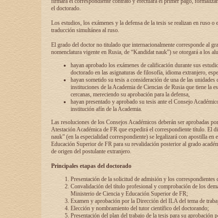
firmará el correspondiente contrato y efectuará el primer pago, formaliz
el doctorado.
Los estudios, los exámenes y la defensa de la tesis se realizan en ruso o 
traducción simultánea al ruso.
El grado del doctor no titulado que internacionalmente corresponde al gr
nomenclatura vigente en Rusia, de “Kandidat nauk”) se otorgará a los a
hayan aprobado los exámenes de calificación durante sus estudio
doctorado en las asignaturas de filosofía, idioma extranjero, espe
hayan sometido su tesis a consideración de una de las unidades 
instituciones de la Academia de Ciencias de Rusia que tiene la es
cercanas, mereciendo su aprobación para la defensa,
hayan presentado y aprobado su tesis ante el Consejo Académico
institución afín de la Academia.
Las resoluciones de los Consejos Académicos deberán ser aprobadas por
Atestación Académica de FR que expedirá el correspondiente título. El 
nauk” (en la especialidad correspondiente) se legalizará con apostilla en 
Educación Superior de FR para su revalidación posterior al grado académ
de origen del postulante extranjero.
Principales etapas del doctorado
Presentación de la solicitud de admisión y los correspondientes
Convalidación del título profesional y comprobación de los dem
Ministerio de Ciencia y Educación Superior de FR;
Examen y aprobación por la Dirección del ILA del tema de trabaj
Elección y nombramiento del tutor científico del doctorando;
Presentación del plan del trabajo de la tesis para su aprobación 