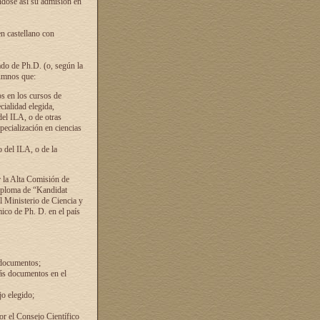
ándose así su admisión en
en castellano con
ado de Ph.D. (o, según la
lumnos que:
s en los cursos de
cialidad elegida,
del ILA, o de otras
pecialización en ciencias
 del ILA, o de la
 la Alta Comisión de
diploma de “Kandidat
el Ministerio de Ciencia y
ico de Ph. D. en el país
 documentos;
ás documentos en el
o elegido;
por el Consejo Científico