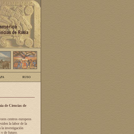
PA
RUSO
ia de Ciencias de
yores centros europeos
siden la labor de la
 la investigación
 y de futuro.