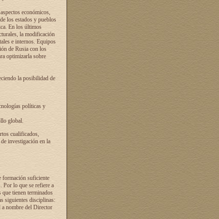
s aspectos económicos,
 de los estados y pueblos
ica. En los últimos
cturales, la modificación
atales e internos. Equipos
ción de Rusia con los
ra optimizarla sobre
ciendo la posibilidad de
cnologías políticas y
llo global.
rtos cualificados,
 de investigación en la
e formación suficiente
. Por lo que se refiere a
s que tienen terminados
as siguientes disciplinas:
d a nombre del Director