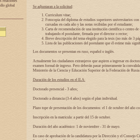
s relaciones
ollo global
Se adjuntaran a la solicitud
:
Curriculum vitae;
Fotocopia del diploma de estudios superiores universitarios con l
cursadas en cada año y las notas recibidas por el estudiante;
Carta de recomendación de una institución científica o centro de
trabajando el postulante, firmada por el director o rector;
Breve descripción del tema elegido para la tesis (no más de 3 pá
Lista de las publicaciones del postulante que él estime más signif
Los documentos se presentan en ruso, español o inglés.
Actualmente los ciudadanos extranjeros que aspiren a ingresar en doctor
examen formal de ingreso. Pero deberán pasar primeramente la convalidac
Ministerio de la Ciencia y Educación Superior de la Federación de Rusia
Duración de los estudios en el ILA:
Doctorado presencial - 3 años;
Doctorado a distancia (3-4 años) según el plan individual.
Plazo tope de presentación de los documentos: el 1 de octubre del año co
Inscripción en la matricula: a partir del 15 de octubre.
Duración del año académico: 1 de noviembre - 31 de mayo.
En caso de aprobación de la candidatura por la Dirección y el Consejo Ci