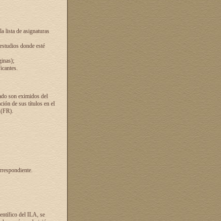
a lista de asignaturas
 estudios donde esté
ginas);
icantes.
ado son eximidos del
ión de sus títulos en el
 (FR).
rrespondiente.
entífico del ILA, se