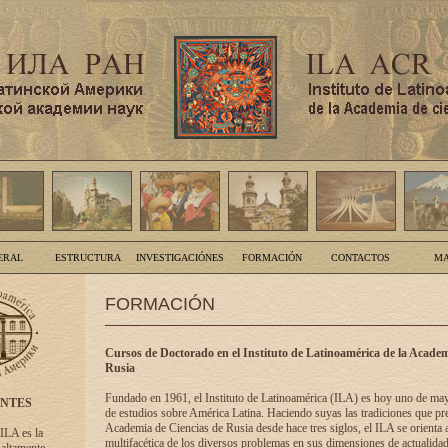
ERAL
ESTRUCTURA
INVESTIGACIÓNES
FORMACIÓN
CONTACTOS
MA
FORMACIÓN
Cursos de Doctorado en el Instituto de Latinoamérica de la Academ
Rusia
Fundado en 1961, el Instituto de Latinoamérica (ILA) es hoy uno de ma
ENTES
de estudios sobre América Latina. Haciendo suyas las tradiciones que pre
Academia de Ciencias de Rusia desde hace tres siglos, el ILA se orienta a
 ILA es la
multifacética de los diversos problemas en sus dimensiones de actualidad