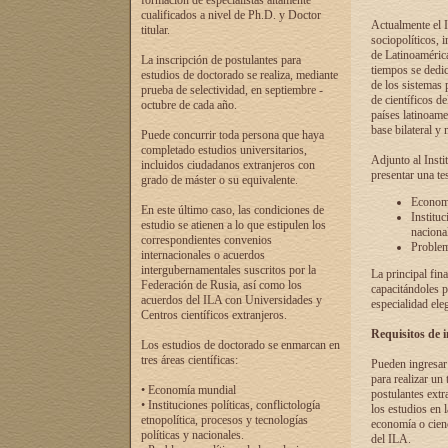
formación de especialistas altamente
cualificados a nivel de Ph.D. y Doctor
Actualmente el I
titular.
sociopolíticos, 
de Latinoamérica
La inscripción de postulantes para
tiempos se dedic
estudios de doctorado se realiza, mediante
de los sistemas p
prueba de selectividad, en septiembre -
de científicos d
octubre de cada año.
países latinoame
base bilateral y m
Puede concurrir toda persona que haya
completado estudios universitarios,
Adjunto al Insti
incluidos ciudadanos extranjeros con
presentar una te
grado de máster o su equivalente.
Economí
En este último caso, las condiciones de
Instituc
estudio se atienen a lo que estipulen los
naciona
correspondientes convenios
Problema
internacionales o acuerdos
intergubernamentales suscritos por la
La principal fin
Federación de Rusia, así como los
capacitándoles p
acuerdos del ILA con Universidades y
especialidad ele
Centros científicos extranjeros.
Requisitos de 
Los estudios de doctorado se enmarcan en
tres áreas científicas:
Pueden ingresar 
para realizar un 
• Economía mundial
postulantes extr
• Instituciones políticas, conflictología
los estudios en l
etnopolítica, procesos y tecnologías
economía o cienc
políticas y nacionales.
del ILA.