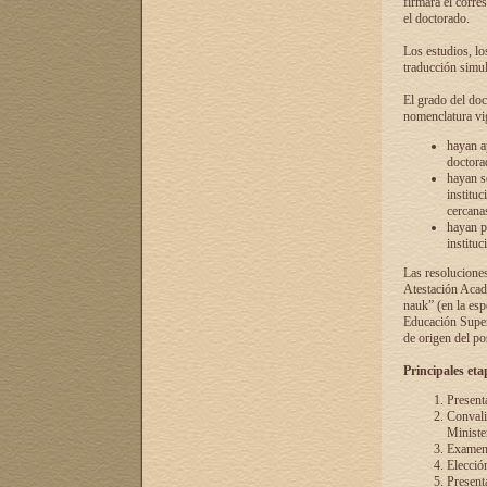
firmará el corre
el doctorado.
Los estudios, lo
traducción simul
El grado del doc
nomenclatura vi
hayan a
doctorad
hayan s
instituc
cercana
hayan p
instituc
Las resolucione
Atestación Acad
nauk” (en la esp
Educación Superi
de origen del po
Principales eta
Present
Convali
Ministe
Examen 
Elecció
Presenta