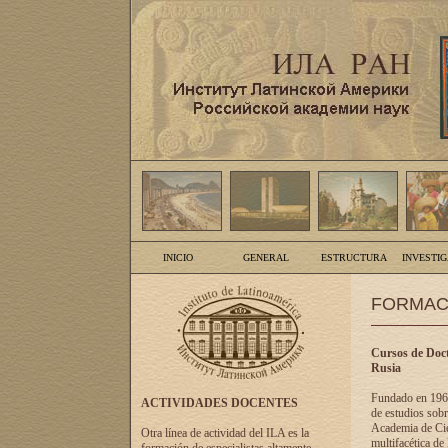
INICIO
GENERAL
ESTRUCTURA
INVESTI
FORMAC
Cursos de Doct
Rusia
Fundado en 1961
ACTIVIDADES DOCENTES
de estudios sobr
Academia de Cien
Otra línea de actividad del ILA es la
multifacética de