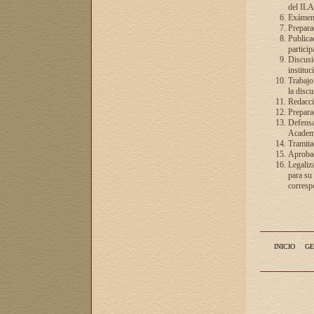
del ILA
Exámenes
Preparac
Publicac
particip
Discusió
instituc
Trabajo
la discu
Redacció
Preparac
Defensa 
Academia
Tramita
Aprobac
Legaliz
para su
correspo
INICIO
GE