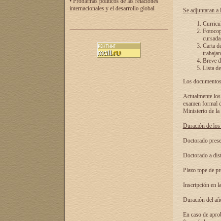
• Problemas políticos de las relaciones
internacionales y el desarrollo global
Se adjuntaran a l
Curricu
Fotocopi
cursadas
Carta d
trabajan
Breve de
Lista de
Los documentos 
Actualmente los 
examen formal de
Ministerio de la
Duración de los 
Doctorado presen
Doctorado a dist
Plazo tope de pr
Inscripción en la
Duración del añ
En caso de aprob