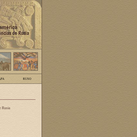
PA
RUSO
e Rusia