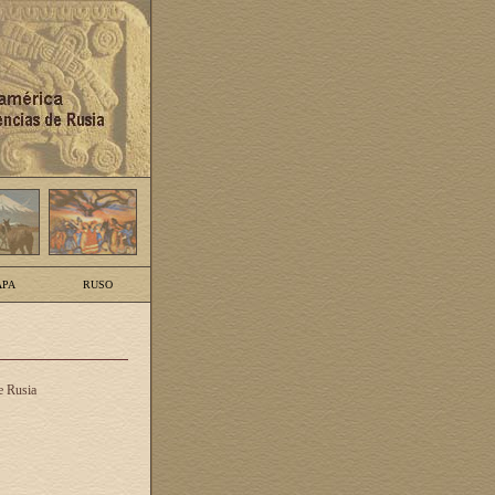
PA
RUSO
e Rusia