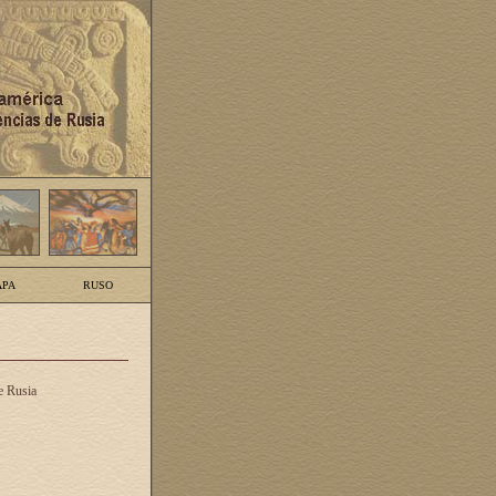
PA
RUSO
e Rusia