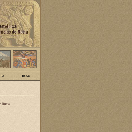
PA
RUSO
e Rusia