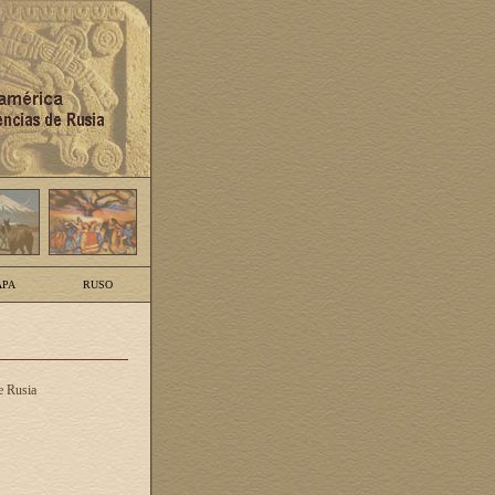
PA
RUSO
e Rusia