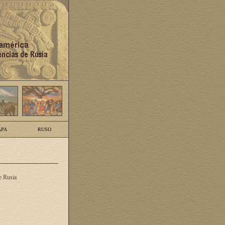
PA
RUSO
e Rusia