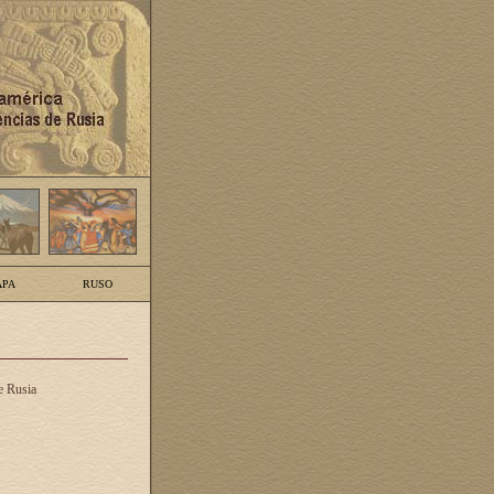
PA
RUSO
e Rusia