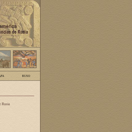
PA
RUSO
e Rusia