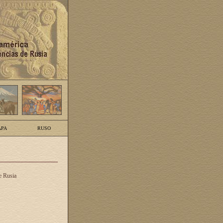
PA
RUSO
e Rusia