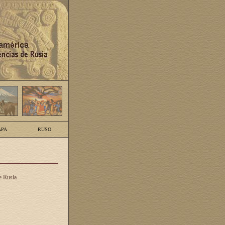
PA
RUSO
e Rusia