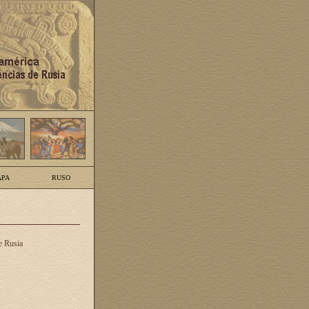
PA
RUSO
e Rusia