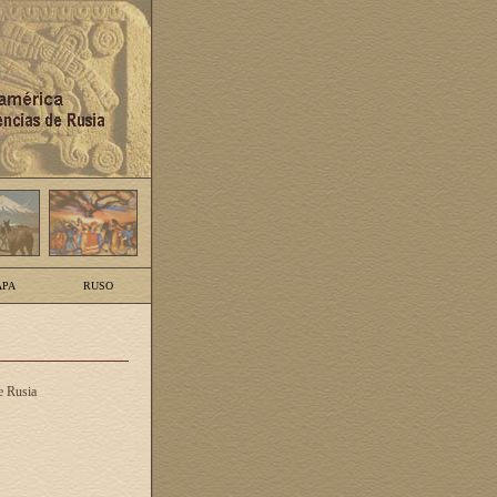
PA
RUSO
e Rusia