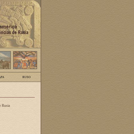
PA
RUSO
e Rusia