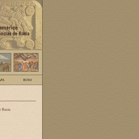
PA
RUSO
e Rusia