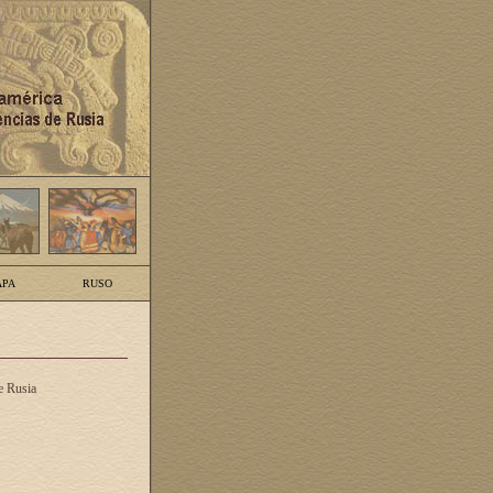
PA
RUSO
e Rusia