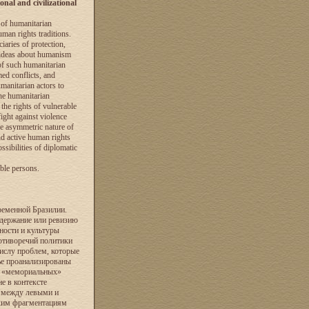
al and civilizational
 of humanitarian
uman rights traditions.
iaries of protection,
l ideas about humanism
of such humanitarian
med conflicts, and
umanitarian actors to
 the humanitarian
the rights of vulnerable
ight against violence
he asymmetric nature of
d active human rights
ssibilities of diplomatic
ble persons.
ременной Бразилии.
ддержание или ревизию
ности и культуры
ротиворечий политики
числу проблем, которые
ье проанализированы
е «мемориальных»
е в контексте
я между левыми и
ким фрагментациям