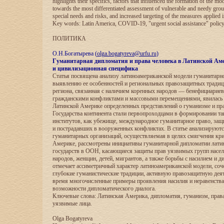
highlights their specifics, factors that influenced the formation of the mo
towards the most differentiated assessment of vulnerable and needy groups
special needs and risks, and increased targeting of the measures applied 
Key words: Latin America, COVID-19, "urgent social assistance" policy,
ПОЛИТИКА
О.Н.Богатырева (
olga.bogatyreva@urfu.ru
)
Гуманитарная дипломатия и права человека в Латинской Аме
и цивилизационная специфика
Статья посвящена анализу латиноамериканской модели гуманитарн
выявлению ее особенностей и региональных правозащитных традиц
региона, связанная с наличием коренных народов — бенефициариев
гражданскими конфликтами и массовыми перемещениями, явилась 
Латинской Америке определенных представлений о гуманизме и пра
Государства континента стали первопроходцами в формировании т
институтов, как убежище, международное гуманитарное право, за
и пострадавших в вооруженных конфликтах. В статье анализируютс
гуманитарных организаций, осуществляемая в целях смягчения кр
Америке, рассмотрены инициативы гуманитарной дипломатии лати
государств в ООН, касающиеся защиты прав уязвимых групп насе
народов, женщин, детей, мигрантов, а также борьбы с насилием и 
отмечает ассиметричный характер латиноамериканской модели, соч
глубокие гуманистические традиции, активную правозащитную деяте
время многочисленные примеры проявления насилия и неравенств
возможности дипломатического диалога.
Ключевые слова: Латинская Америка, дипломатия, гуманизм, права
уязвимые лица.
Olga Bogatyreva