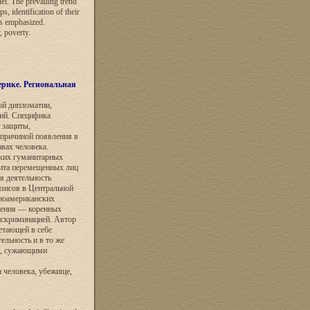
del. The prevailing trend
, identification of their
is emphasized.
 poverty.
рике. Региональная
ой дипломатии,
ий. Специфика
 защиты,
причиной появления в
вах человека.
аких гуманитарных
щита перемещенных лиц
я деятельность
изисов в Центральной
ноамериканских
ления — коренных
дискриминацией. Автор
етающей в себе
льность и в то же
а, сужающими
 человека, убежище,