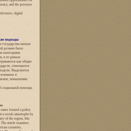
imited opportunities for
eracy, and the presence
tiveness, digital
кие подходы
 государства начали
ой должно было
м категориям
и, в ее рамках
атриваются как общие
ударств, отмечаются
модели. Выделяется
 уязвимых и
рисков, повышению
й социальной помощи,
es
states formed a policy
 a social catastrophe by
ry of the region, this
 The article examines
rican countries,