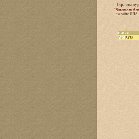
Страница жур
"
Латинская Ам
на сайте ИЛА