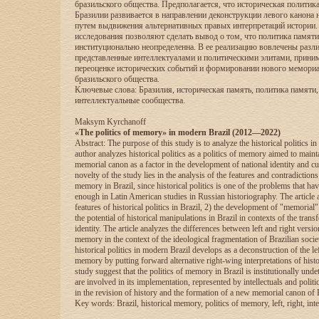
бразильского общества. Предполагается, что историческая политик
Бразилии развивается в направлении деконструкции левого канона 
путем выдвижения альтернативных правых интерпретаций истории.
исследования позволяют сделать вывод о том, что политика памяти
институционально неопределенна. В ее реализацию вовлечены разл
представленные интеллектуалами и политическими элитами, прини
переоценке исторических событий и формировании нового мемориа
бразильского общества.
Ключевые слова: Бразилия, историческая память, политика памяти,
интеллектуальные сообщества.
Maksym Kyrchanoff
«The politics of memory» in modern Brazil (2012—2022)
Abstract: The purpose of this study is to analyze the historical politics i
author analyzes historical politics as a politics of memory aimed to maint
memorial canon as a factor in the development of national identity and c
novelty of the study lies in the analysis of the features and contradictions 
memory in Brazil, since historical politics is one of the problems that ha
enough in Latin American studies in Russian historiography. The article 
features of historical politics in Brazil, 2) the development of "memorial"
the potential of historical manipulations in Brazil in contexts of the transf
identity. The article analyzes the differences between left and right version
memory in the context of the ideological fragmentation of Brazilian societ
historical politics in modern Brazil develops as a deconstruction of the le
memory by putting forward alternative right-wing interpretations of histo
study suggest that the politics of memory in Brazil is institutionally und
are involved in its implementation, represented by intellectuals and politic
in the revision of history and the formation of a new memorial canon of B
Key words: Brazil, historical memory, politics of memory, left, right, int