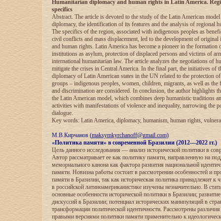
Humanitarian diplomacy and human rights in Latin America. Region
specifics
Abstract. The article is devoted to the study of the Latin American model
diplomacy, the identification of its features and the analysis of regional h
The specifics of the region, associated with indigenous peoples as benefic
civil conflicts and mass displacement, led to the development of origina
and human rights. Latin America has become a pioneer in the formation 
institutions as asylum, protection of displaced persons and victims of ar
international humanitarian law. The article analyzes the negotiations of h
mitigate the crises in Central America. In the final part, the initiatives of
diplomacy of Latin American states in the UN related to the protection of 
groups – indigenous peoples, women, children, migrants, as well as the f
and discrimination are considered. In conclusion, the author highlights t
the Latin American model, which combines deep humanistic traditions an
activities with manifestations of violence and inequality, narrowing the po
dialogue.
Key words: Latin America, diplomacy, humanism, human rights, vulnera
М.В.Кирчанов (
maksymkyrchanoff@gmail.com
)
«Политика памяти» в современной Бразилии (2012—2022 гг.)
Цель данного исследования — анализ исторической политики в сов
Автор рассматривает ее как политику памяти, направленную на по
мемориального канона как фактора развития национальной идентич
памяти. Новизна работы состоит в рассмотрении особенностей и п
памяти в Бразилии, так как историческая политика принадлежит к 
в российской латиноамериканистике изучены незначительно. В стат
основные особенности исторической политики в Бразилии; развити
дискуссий в Бразилии; потенциал исторических манипуляций в стран
трансформации политической идентичности. Рассмотрены различи
правыми версиями политики памяти применительно к идеологичес