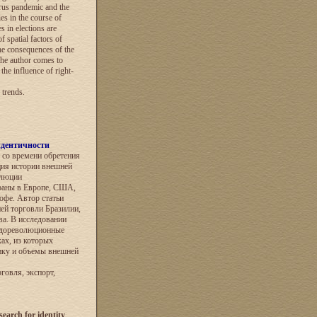
virus pandemic and the
es in the course of
s in elections are
f spatial factors of
e consequences of the
The author comes to
he influence of right-
 trends.
идентичности
 со времени обретения
ция истории внешней
олюции
раны в Европе, США,
офе. Автор статьи
ей торговли Бразилии,
ва. В исследовании
 дореволюционные
ах, из которых
ику и объемы внешней
говля, экспорт,
search for identity