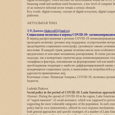
digital technologies, which increase the differentiation within the LCA. L
financing small and medium-sized businesses, a low level of computer lit
of an extensive informal sector remain a serious obstacle.
Key words: digital economy, concept of digital ecosystem, digital competi
platforms.
АКТУАЛЬНАЯ ТЕМА
Л.В.Дьякова (
diakova65@mail.ru
)
Социальная политика в период COVID-19: латиноамериканс
В период распространения в регионе COVID-19 латиноамериканские
проводить политику срочных мер поддержки, осуществление котор
предотвратить социальную катастрофу, грозившую самым уязвимы
населения. В каждой стране данная политика имела свои особенност
предлагались те или иные механизмы реагирования. В статье рассм
подходы, так и конкретные стратегии ряда латиноамериканских гос
специфика и факторы, повлиявшие на формирование той или иной 
преобладавшая тенденция к наиболее дифференцированной оценке
нуждающихся социальных групп, к выявлению их потребностей и 
адресности применяемых мер.
Ключевые слова: Латинская Америка, COVID-19, политика срочно
бедность.
Ludmila Diakova
Social policy in the period of COVID-19: Latin American approach
Abstract. During the spread of COVID-10 in the region, Latin American 
of "urgent measures" of social assistance, which was supposed to prevent
supporting the most vulnerable categories of the population. In each count
policy had its own characteristics, offered its own response mechanisms.
both general approaches and specific strategies of a number of Latin Ame