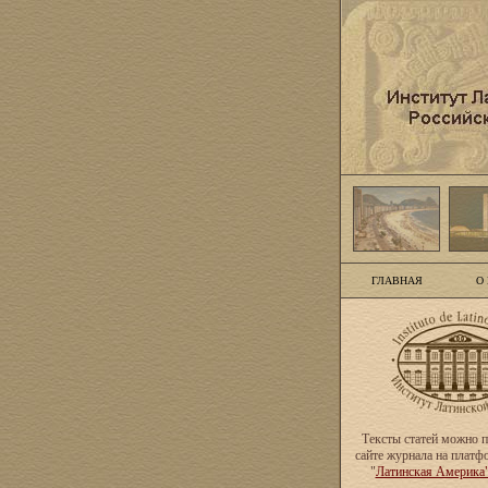
ГЛАВНАЯ
О
Тексты статей можно п
сайте журнала на платф
"
Латинская Америка"