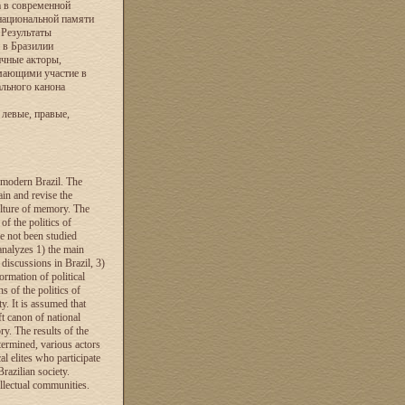
а в современной
национальной памяти
 Результаты
 в Бразилии
ичные акторы,
мающими участие в
льного канона
 левые, правые,
n modern Brazil. The
ain and revise the
ulture of memory. The
of the politics of
ve not been studied
analyzes 1) the main
 discussions in Brazil, 3)
ormation of political
s of the politics of
y. It is assumed that
ft canon of national
ry. The results of the
etermined, various actors
al elites who participate
razilian society.
ellectual communities.