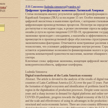
нала
Л.Н.Симонова (
ludmila-simonova@yandex.ru
)
ерика
"
Цифровая трансформация экономики Латинской Америки
 РАН
Статья посвящена анализу результатов цифровой трансформации в 
Карибской Америки (ЛКА) за последние 15 лет. Особое внимание 
цифровой экосистемы и выявлению проблем, с которыми сталкиваю
цифровизации производственных процессов. Несмотря на определе
достигнутые в последние годы, и резкое увеличение спроса на циф
онлайн-услуги во время пандемии COVID-19, продвижение госуда
экономике происходит с опозданием, а масштабы и эффективность 
преимуществ в производственной сфере обусловлены структурными
экономическими факторами. Отмечаются межстрановые различия 
технологиям, что усиливает дифференциацию внутри региона. Сер
остаются ограниченные возможности финансирования малого и сред
уровень компьютерной грамотности населения, наличие обширного
сектора.
Ключевые слова: цифровая экономика, концепция цифровой экосис
конкурентоспособность, цифровые платформы.
Ludmila Simonova
Digital transformation of the Latin American economy
Abstract. The article is devoted to the analysis of the results of digital tr
countries of Latin-Caribbean America (LCA) over the past 15 years. Partic
the formation of digital ecosystem and identification of problems faced by
region in the digitalization of production processes. Despite some succes
years and a sharp increase in demand for digital platforms and online ser
COVID-19 pandemic, progress towards the digital economy of the LCA c
and the scale and effectiveness of using its advantages in the production 
structural and socio-economic factors. There are cross-country difference