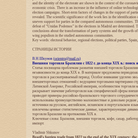
and the identity of the electorate are shown in the context of the corona
economic crisis. There is an increase in the influence of online technologi
election campaigns. Short-term factors of changes in the support of partie
revealed. The scientific significance of the work lies in the identification o
uneven support for parties in the compared autonomous communities. Th
defeat of “Unidas Podemos” in the elections in Madrid are determined. 
conclusions about the transformation of party systems and the growth of t
wing populism in the studied autonomous communities.
Key words: electoral behavior, regional elections, political parties, Spain,
СТРАНИЦЫ ИСТОРИИ
В.Н.Шкунов (
orientru@mail.ru
)
Внешняя торговля Бразилии с 1822 г. до конца XIX в.: поиск 
Статья посвящена проблемам развития внешней торговли Бразилии
независимости до конца XIX в. В материале предложена периодиза
торговли в рассматриваемый период. Особое внимание уделено эв
внешнеторговых отношений с ведущими торговыми партнерами ст
Латинской Америке, Российской империи, особенностям торговли к
раскрывает значение работорговли как специфической сферы внешн
приводит примеры российско-бразильского торгового сотрудничест
использованы преимущественно малоизвестные и довольно редкие
источники на русском, английском, испанском и португальском язык
извлечены ценные статистические данные, характеризующие динам
торговли Бразилии на протяжении XIX в.
Ключевые слова: Бразилия, внешняя торговля, кофе, сахар, работор
импорт.
Vladimir Shkunov
Brazil's foreign trade from 1822 to the end of the XIX century: the 