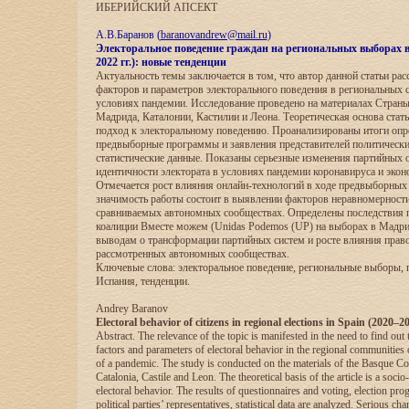
ИБЕРИЙСКИЙ АПСЕКТ
А.В.Баранов (
baranovandrew@mail.ru
)
Электоральное поведение граждан на региональных выборах 
2022 гг.): новые тенденции
Актуальность темы заключается в том, что автор данной статьи ра
факторов и параметров электорального поведения в региональных 
условиях пандемии. Исследование проведено на материалах Страны
Мадрида, Каталонии, Кастилии и Леона. Теоретическая основа ста
подход к электоральному поведению. Проанализированы итоги опро
предвыборные программы и заявления представителей политически
статистические данные. Показаны серьезные изменения партийных 
идентичности электората в условиях пандемии коронавируса и экон
Отмечается рост влияния онлайн-технологий в ходе предвыборных
значимость работы состоит в выявлении факторов неравномерност
сравниваемых автономных сообществах. Определены последствия 
коалиции Вместе можем (Unidas Podemos (UP) на выборах в Мадри
выводам о трансформации партийных систем и росте влияния право
рассмотренных автономных сообществах.
Ключевые слова: электоральное поведение, региональные выборы, 
Испания, тенденции.
Andrey Baranov
Electoral behavior of citizens in regional elections in Spain (2020–
Abstract. The relevance of the topic is manifested in the need to find out 
factors and parameters of electoral behavior in the regional communities 
of a pandemic. The study is conducted on the materials of the Basque Co
Catalonia, Castile and Leon. The theoretical basis of the article is a socio
electoral behavior. The results of questionnaires and voting, election pr
political parties’ representatives, statistical data are analyzed. Serious ch