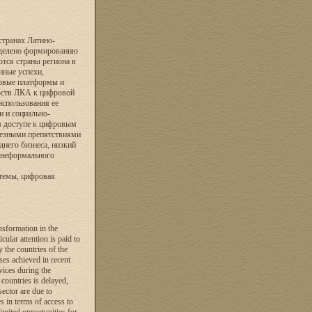
странах Латино-
уделено формированию
тся страны региона в
нные успехи,
ровые платформы и
рств ЛКА к цифровой
использования ее
 и социально-
в доступе к цифровым
ьезными препятствиями
него бизнеса, низкий
 неформального
темы, цифровая
ansformation in the
ular attention is paid to
 the countries of the
ses achieved in recent
vices during the
ountries is delayed,
sector are due to
s in terms of access to