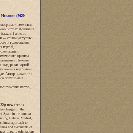
в Испании (2020—
ссматривает изменения
сообществах Испании в
 Басков, Галисии,
тьи — социокультурный
сов и голосования,
х партий,
ориентаций и
омического кризиса.
 кампаний. Научная
и поддержки партий в
поражения партийной
де. Автор приходит к
го популизма в
политические партии,
2022): new trends
the changes in the
of Spain in the context
untry, Galicia, Madrid,
-cultural approach to
ograms and statements of
anges in party orientations