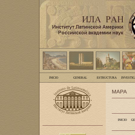
INICIO
GENERAL
ESTRUCTURA
INVESTI
MAPA
INICIO
GE