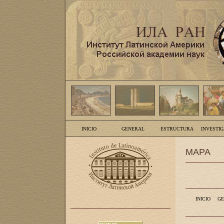
INICIO
GENERAL
ESTRUCTURA
INVESTI
MAPA
INICIO
GE