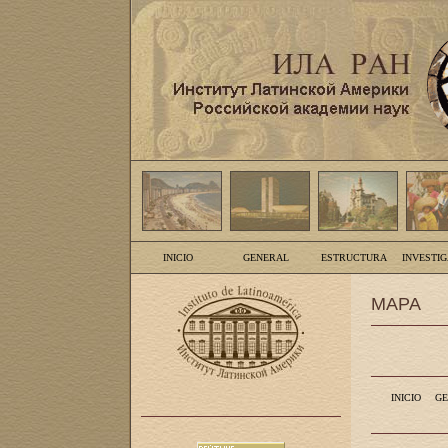
INICIO
GENERAL
ESTRUCTURA
INVESTI
MAPA
INICIO
GE