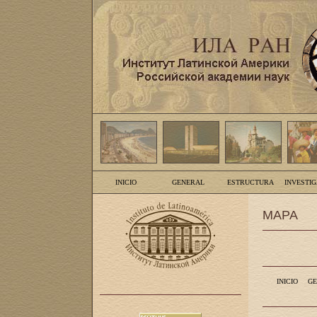
INICIO
GENERAL
ESTRUCTURA
INVESTI
MAPA
INICIO
GE