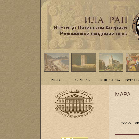
INICIO
GENERAL
ESTRUCTURA
INVESTI
MAPA
INICIO
GE