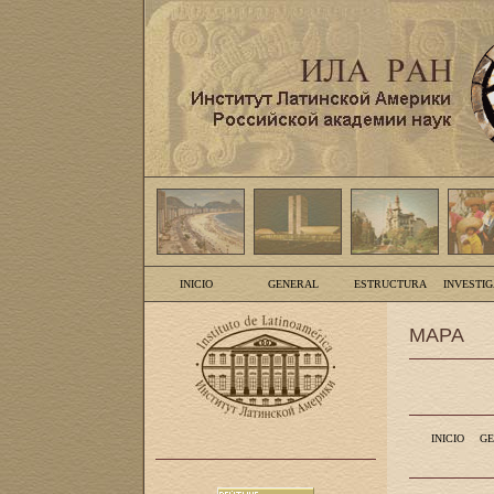
INICIO
GENERAL
ESTRUCTURA
INVESTI
MAPA
INICIO
GE