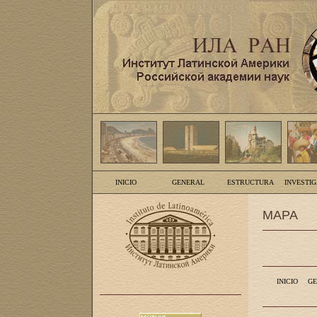
INICIO
GENERAL
ESTRUCTURA
INVESTI
MAPA
INICIO
GE