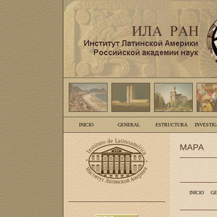
INICIO
GENERAL
ESTRUCTURA
INVESTI
MAPA
INICIO
GE