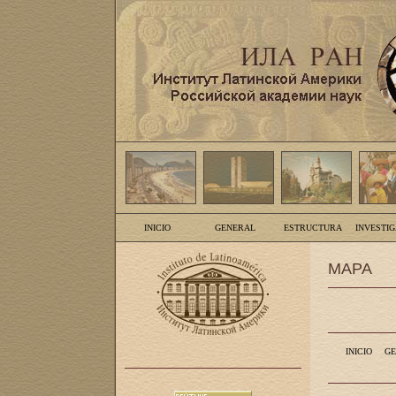
INICIO
GENERAL
ESTRUCTURA
INVESTI
MAPA
INICIO
GE