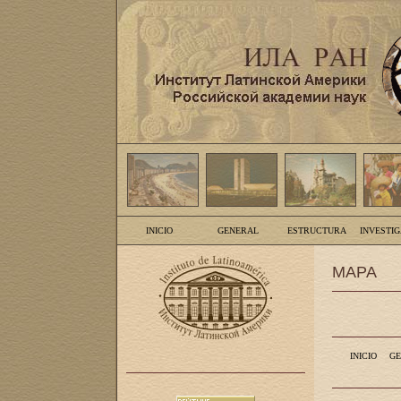
INICIO
GENERAL
ESTRUCTURA
INVESTI
MAPA
INICIO
GE