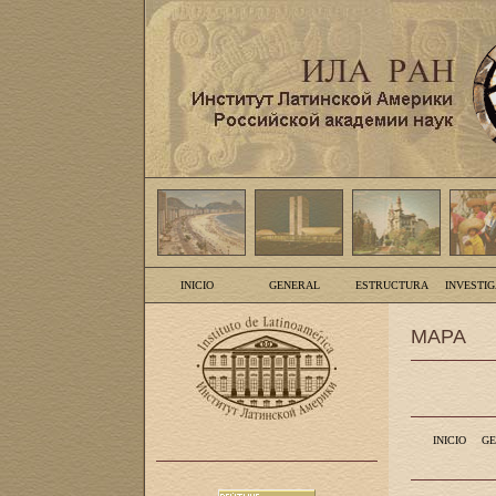
INICIO
GENERAL
ESTRUCTURA
INVESTI
MAPA
INICIO
GE