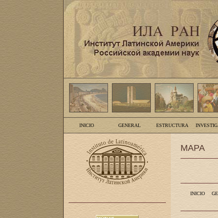
INICIO
GENERAL
ESTRUCTURA
INVESTI
MAPA
INICIO
GE