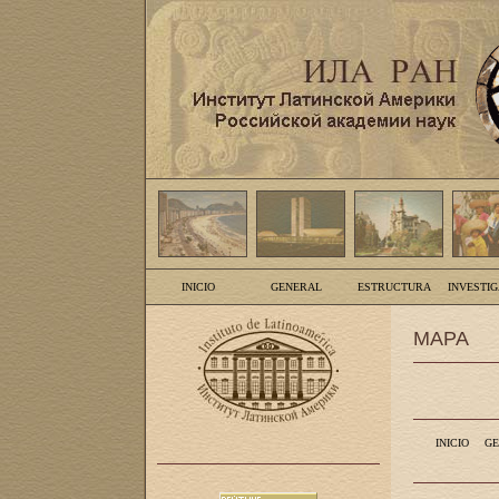
INICIO
GENERAL
ESTRUCTURA
INVESTI
MAPA
INICIO
GE