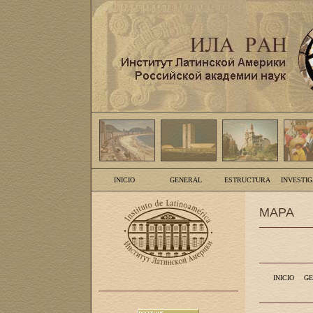
INICIO
GENERAL
ESTRUCTURA
INVESTI
MAPA
INICIO
GE