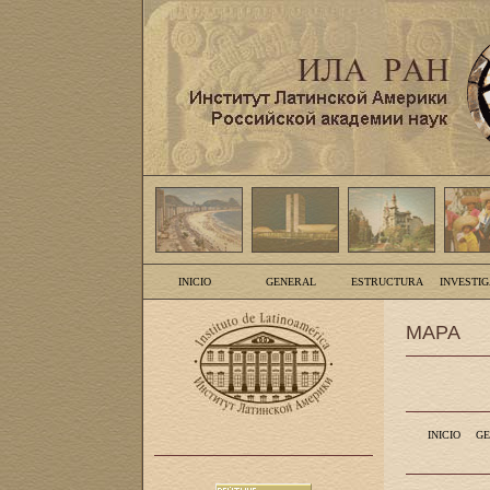
INICIO
GENERAL
ESTRUCTURA
INVESTI
MAPA
INICIO
GE