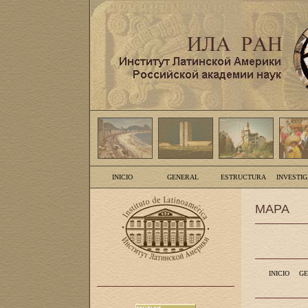
INICIO
GENERAL
ESTRUCTURA
INVESTI
MAPA
INICIO
GE