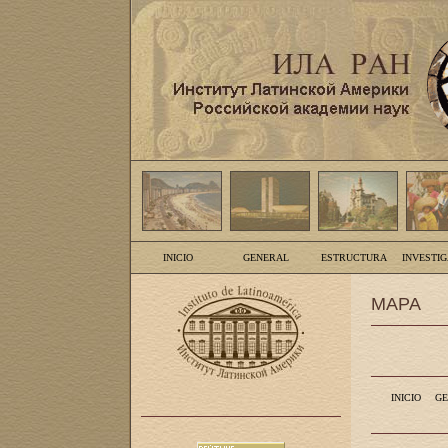
INICIO
GENERAL
ESTRUCTURA
INVESTI
MAPA
INICIO
GE