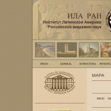
INICIO
GENERAL
ESTRUCTURA
INVESTI
MAPA
INICIO
GE