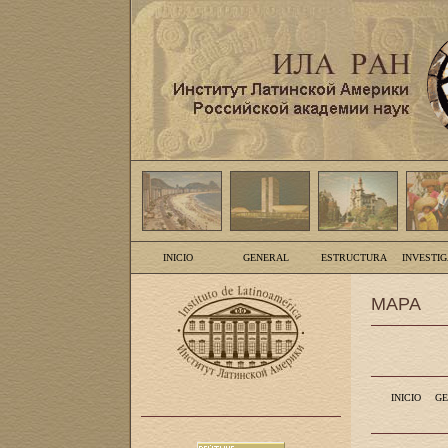
INICIO
GENERAL
ESTRUCTURA
INVESTI
MAPA
INICIO
GE