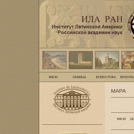
INICIO
GENERAL
ESTRUCTURA
INVESTI
MAPA
INICIO
GE