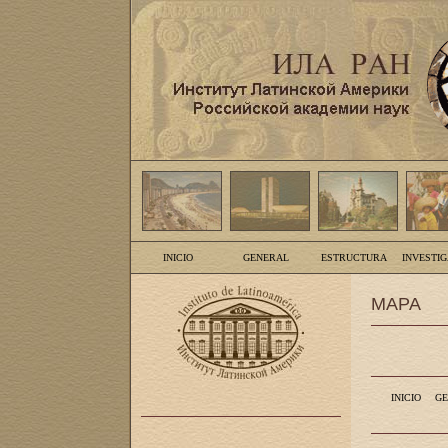
INICIO
GENERAL
ESTRUCTURA
INVESTI
MAPA
INICIO
GE