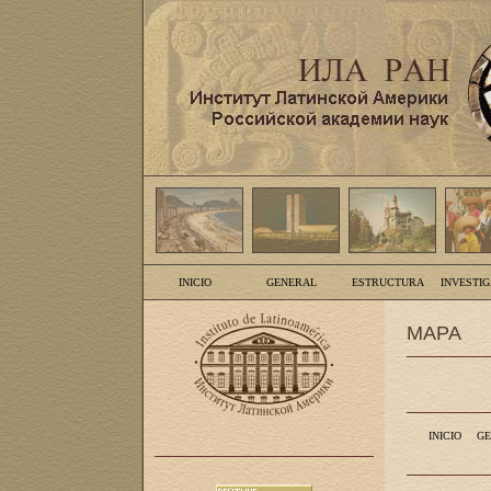
INICIO
GENERAL
ESTRUCTURA
INVESTI
MAPA
INICIO
GE