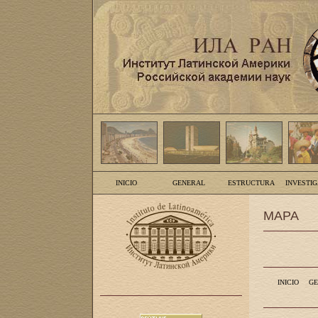
INICIO
GENERAL
ESTRUCTURA
INVESTI
MAPA
INICIO
GE