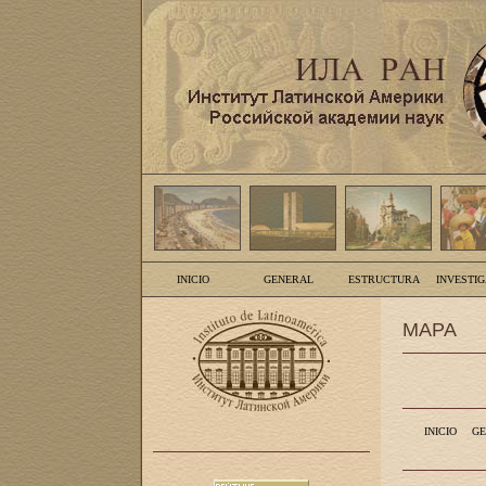
INICIO
GENERAL
ESTRUCTURA
INVESTI
MAPA
INICIO
GE