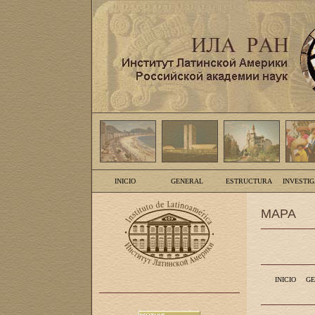
INICIO
GENERAL
ESTRUCTURA
INVESTI
MAPA
INICIO
GE