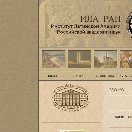
INICIO
GENERAL
ESTRUCTURA
INVESTI
MAPA
INICIO
GE