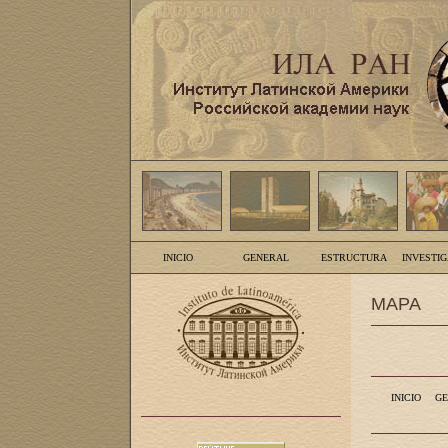
INICIO
GENERAL
ESTRUCTURA
INVESTI
MAPA
INICIO
GE